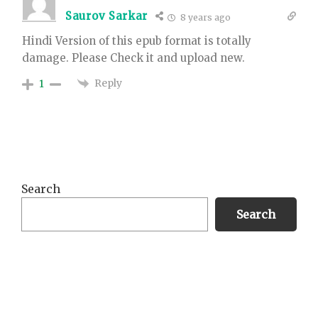
Saurov Sarkar
8 years ago
Hindi Version of this epub format is totally
damage. Please Check it and upload new.
Reply
1
Primary
Search
Sidebar
Search