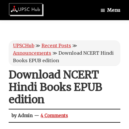
Skip
Skip
Skip
Menu
to
to
to
UPSCHub
main
primary
footer
IAS
content
sidebar
Exam
Preparation
UPSCHub
≫
Recent Posts
≫
Announcements
≫
Download NCERT Hindi
Books EPUB edition
Download NCERT
Hindi Books EPUB
edition
by Admin
4 Comments