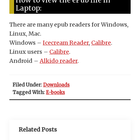
How to view the ePub file in
Laptop:
There are many epub readers for Windows,
Linux, Mac.
Windows –
Icecream Reader
,
Calibre
.
Linux users –
Calibre
.
Android –
Alkido reader
.
Filed Under:
Downloads
Tagged With:
E-books
Related Posts