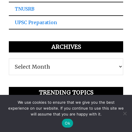
TNUSRB
UPSC Preparation
ARCHIVES
Archives
TRENDING TOPICS
We use cookies to ensure that we give you the best
Download old NCERT Books
experience on our website. If you continue to use this site we
4
will assume that you are happy with it.
Download NCERT Books in Tamil
Ok